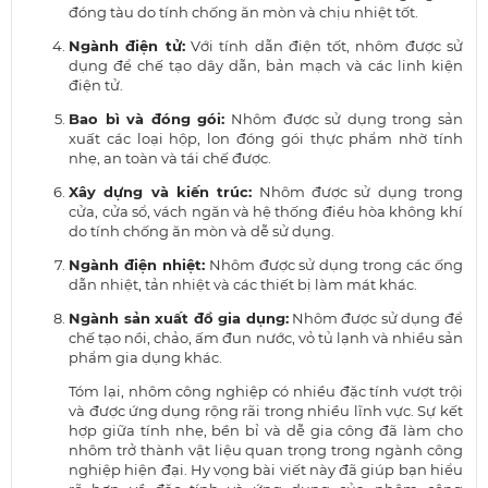
đóng tàu do tính chống ăn mòn và chịu nhiệt tốt.
Ngành điện tử:
Với tính dẫn điện tốt, nhôm được sử
dụng để chế tạo dây dẫn, bản mạch và các linh kiện
điện tử.
Bao bì và đóng gói:
Nhôm được sử dụng trong sản
xuất các loại hộp, lon đóng gói thực phẩm nhờ tính
nhẹ, an toàn và tái chế được.
Xây dựng và kiến trúc:
Nhôm được sử dụng trong
cửa, cửa sổ, vách ngăn và hệ thống điều hòa không khí
do tính chống ăn mòn và dễ sử dụng.
Ngành điện nhiệt:
Nhôm được sử dụng trong các ống
dẫn nhiệt, tản nhiệt và các thiết bị làm mát khác.
Ngành sản xuất đồ gia dụng:
Nhôm được sử dụng để
chế tạo nồi, chảo, ấm đun nước, vỏ tủ lạnh và nhiều sản
phẩm gia dụng khác.
Tóm lại, nhôm công nghiệp có nhiều đặc tính vượt trội
và được ứng dụng rộng rãi trong nhiều lĩnh vực. Sự kết
hợp giữa tính nhẹ, bền bỉ và dễ gia công đã làm cho
nhôm trở thành vật liệu quan trọng trong ngành công
nghiệp hiện đại. Hy vọng bài viết này đã giúp bạn hiểu