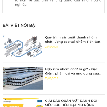
rõ hơn về đặc tính và ứng dụng của nhôm công
nghiệp.
BÀI VIẾT NỔI BẬT
Quy trình sản xuất thanh nhôm
chất lượng cao tại Nhôm Tiến Đạt
29/12/2025
Hợp kim nhôm 6063 là gì? - Đặc
điểm, phân loại và ứng dụng của
nhôm 6063
13/02/2025
GIẢI ĐẤU QUẦN VỢT ĐÁNH ĐÔI -
SIÊU CÚP TIẾN ĐẠT MỞ RỘNG