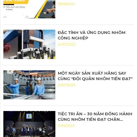
19/09/2023
ĐẶC TÍNH VÀ ỨNG DỤNG NHÔM
CÔNG NGHIỆP
24/07/2023
MỘT NGÀY SẢN XUẤT HĂNG SAY
CÙNG "ĐỘI QUÂN NHÔM TIẾN ĐẠT"
20/07/2023
TIỆC TRI ÂN – 30 NĂM ĐỒNG HÀNH
CÙNG NHÔM TIẾN ĐẠT CHÂN
THÀNH TRI ÂN – ĐỒNG HÀNH BỨT
21/06/2023
PHÁ