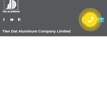
Tien Dat Aluminum Company Limited
0901 470 959
info@nhomtiendat.com
Nhà Máy Dĩ An
51/2 Đường Bế Văn Đàn, Khu phố Bình
Đường 3, Phường Dĩ An, TP. Hồ Chí Minh
0901 470 959
info@nhomtiendat.com
Nhà máy Tân Uyên
152 ĐH 436, Ấp Suối Sâu, Xã Bắc Tân Uyên,
TP. Hồ Chí Minh
0901 470 959
info@nhomtiendat.com