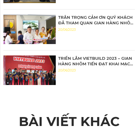
TRÂN TRỌNG CẢM ƠN QUÝ KHÁCH
ĐÃ THAM QUAN GIAN HÀNG NHÔM
TIẾN ĐẠT
20/06/2023
TRIỂN LÃM VIETBUILD 2023 – GIAN
HÀNG NHÔM TIẾN ĐẠT KHAI MẠC
ĐẦY ẤN TƯỢNG
20/06/2023
BÀI VIẾT KHÁC