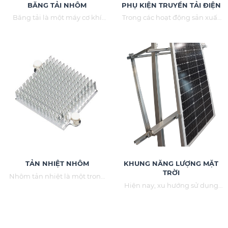
BĂNG TẢI NHÔM
PHỤ KIỆN TRUYỀN TẢI ĐIỆN
Băng tải là một máy cơ khí
Trong các hoạt động sản xuất
dùng để vận chuyển các đồ vật
hay trong quy trình sử dụng
từ điểm này sang điểm khác.
điện người ta hay nhắc đến
cụm từ thiết bị truyền tải điện
hay phụ kiện truyền tải điện.
TẢN NHIỆT NHÔM
KHUNG NĂNG LƯỢNG MẶT
TRỜI
Nhôm tản nhiệt là một trong
những linh kiện quan trọng có
Hiện nay, xu hướng sử dụng
những cấu trúc khác nhau để
điện năng lượng mặt trời ngày
áp dụng trong các thiết bị và
càng tăng bởi tính hiệu quả và
máy điện tử khác nhau
khả năng dễ chi trả hơn.