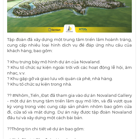
Tập đoàn đã xây dựng một trung tâm triển lãm hoành tráng,
cung cấp nhiều loại hình dịch vụ để đáp ứng nhu cầu của
khách hàng, bao gồm:
? Khu trưng bày mô hình dự án của Novaland.
? Khu tổ chức sự kiện ngoài trời với các hoạt động lễ hội, âm
nhạc, v.v.
? Khu gặp gỡ và giao lưu với quán cà phê, nhà hàng.
? Khu tổ chức sự kiện trong nhà.
??
#Nhôm_Tiến_Đạt
đã tham gia vào dự án Novaland Gallery
- một dự án trung tâm triển lãm quy mô lớn, và đã vượt qua
kỳ vọng trong việc cung cấp sản phẩm nhôm bao gồm cửa
đi, cửa sổ và mặt dựng. Dự án này được tập đoàn Novaland
đầu tư và xây dựng một cách bài bản.
??Thông tin chi tiết về dự án bao gồm: