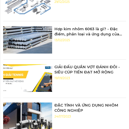
29/12/2025
Hợp kim nhôm 6063 là gì? - Đặc
điểm, phân loại và ứng dụng của
nhôm 6063
13/02/2025
GIẢI ĐẤU QUẦN VỢT ĐÁNH ĐÔI -
SIÊU CÚP TIẾN ĐẠT MỞ RỘNG
19/09/2023
ĐẶC TÍNH VÀ ỨNG DỤNG NHÔM
CÔNG NGHIỆP
24/07/2023