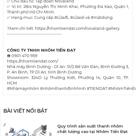
✅ Chủ đầu tư: Tập đoàn Novaland.
✅ Vị trí: 2Bis Nguyễn Thị Minh Khai, Phường Đa Kao, Quận 1,
Thành phố Hồ Chí Minh.
✅ Hạng mục: Cung cấp
#cửađi
,
#cửasổ
và
#mặtdựng
.
?Xem chi tiết: https://nhomtiendat.com/novaland-gallery
------------------------------------
CÔNG TY TNHH NHÔM TIẾN ĐẠT
☎️ 0901 470 959
https://nhomtiendat.com/
Nhà máy Bình Dương - Dĩ An: 51/2 Bế Văn Đàn, Bình Đường 3,
P. An Bình, TP Dĩ An, tỉnh Bình Dương.
Showroom: 324D Lý Thường Kiệt, Phường 14, Quận 10, TP.
HCM
#Nhàmáynhôm
#nhômthanhđịnhhình
#TIENDAT
#NhômTiếnĐ
BÀI VIẾT NỔI BẬT
Quy trình sản xuất thanh nhôm
chất lượng cao tại Nhôm Tiến Đạt