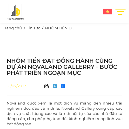
Trang chủ
Tin Tức
NHÔM TIẾN ĐẠT ĐỒNG HÀNH CÙNG DỰ ÁN NOVALAND GALLERRY - BƯỚC PHÁT TRIỂN NGOẠN MỤC
NHÔM TIẾN ĐẠT ĐỒNG HÀNH CÙNG
DỰ ÁN NOVALAND GALLERRY - BƯỚC
PHÁT TRIỂN NGOẠN MỤC
21/07/2023
Novaland đ
ược xem là một dịch vụ mang đến nhiều trải
nghiệm độc đáo và mới lạ, Novaland Gallery cung cấp các
dịch vụ chất lượng cao và là nơi hội tụ của các nhà đầu tư
đẳng cấp, cho phép họ trao đổi kinh nghiệm trong lĩnh vực
bất động sản.