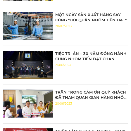
MỘT NGÀY SẢN XUẤT HĂNG SAY
CÙNG "ĐỘI QUÂN NHÔM TIẾN ĐẠT"
20/07/2023
TIỆC TRI ÂN – 30 NĂM ĐỒNG HÀNH
CÙNG NHÔM TIẾN ĐẠT CHÂN
THÀNH TRI ÂN – ĐỒNG HÀNH BỨT
21/06/2023
PHÁ
TRÂN TRỌNG CẢM ƠN QUÝ KHÁCH
ĐÃ THAM QUAN GIAN HÀNG NHÔM
TIẾN ĐẠT
20/06/2023