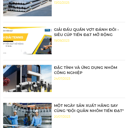
nhôm 6063
13/02/2025
GIẢI ĐẤU QUẦN VỢT ĐÁNH ĐÔI -
SIÊU CÚP TIẾN ĐẠT MỞ RỘNG
19/09/2023
ĐẶC TÍNH VÀ ỨNG DỤNG NHÔM
CÔNG NGHIỆP
24/07/2023
MỘT NGÀY SẢN XUẤT HĂNG SAY
CÙNG "ĐỘI QUÂN NHÔM TIẾN ĐẠT"
20/07/2023