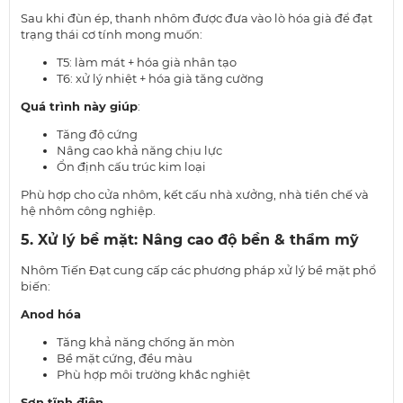
Sau khi đùn ép, thanh nhôm được đưa vào lò hóa già để đạt
trạng thái cơ tính mong muốn:
T5: làm mát + hóa già nhân tạo
T6: xử lý nhiệt + hóa già tăng cường
Quá trình này giúp
:
Tăng độ cứng
Nâng cao khả năng chịu lực
Ổn định cấu trúc kim loại
Phù hợp cho cửa nhôm, kết cấu nhà xưởng, nhà tiền chế và
hệ nhôm công nghiệp.
5. Xử lý bề mặt: Nâng cao độ bền & thẩm mỹ
Nhôm Tiến Đạt cung cấp các phương pháp xử lý bề mặt phổ
biến:
Anod hóa
Tăng khả năng chống ăn mòn
Bề mặt cứng, đều màu
Phù hợp môi trường khắc nghiệt
Sơn tĩnh điện