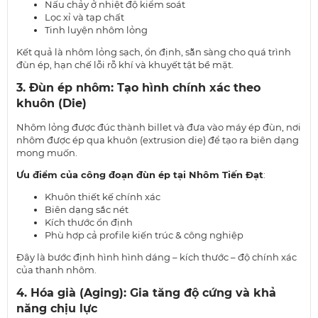
Nấu chảy ở nhiệt độ kiểm soát
Lọc xỉ và tạp chất
Tinh luyện nhôm lỏng
Kết quả là nhôm lỏng sạch, ổn định, sẵn sàng cho quá trình
đùn ép, hạn chế lỗi rỗ khí và khuyết tật bề mặt.
3. Đùn ép nhôm: Tạo hình chính xác theo
khuôn (Die)
Nhôm lỏng được đúc thành billet và đưa vào máy ép đùn, nơi
nhôm được ép qua khuôn (extrusion die) để tạo ra biên dạng
mong muốn.
Ưu điểm của công đoạn đùn ép tại Nhôm Tiến Đạt
:
Khuôn thiết kế chính xác
Biên dạng sắc nét
Kích thước ổn định
Phù hợp cả profile kiến trúc & công nghiệp
Đây là bước định hình hình dáng – kích thước – độ chính xác
của thanh nhôm.
4. Hóa già (Aging): Gia tăng độ cứng và khả
năng chịu lực