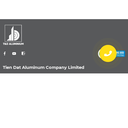
Tien Dat Aluminum Company Limited
0901 470 959
info@nhomtiendat.com
Nhà Máy Dĩ An
51/2 Đường Bế Văn Đàn, Khu phố Bình
Đường 3, Phường Dĩ An, TP. Hồ Chí Minh
0901 470 959
info@nhomtiendat.com