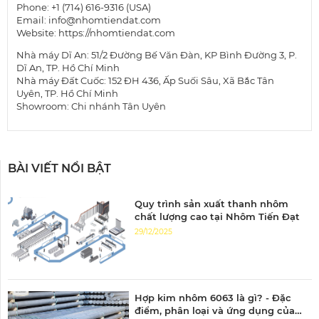
Phone: +1 (714) 616-9316 (USA)
Email: info@nhomtiendat.com
Website:
https://nhomtiendat.com
Nhà máy Dĩ An: 51/2 Đường Bế Văn Đàn, KP Bình Đường 3, P.
Dĩ An, TP. Hồ Chí Minh
Nhà máy Đất Cuốc: 152 ĐH 436, Ấp Suối Sâu, Xã Bắc Tân
Uyên, TP. Hồ Chí Minh
Showroom: Chi nhánh Tân Uyên
BÀI VIẾT NỔI BẬT
Quy trình sản xuất thanh nhôm
chất lượng cao tại Nhôm Tiến Đạt
29/12/2025
Hợp kim nhôm 6063 là gì? - Đặc
điểm, phân loại và ứng dụng của