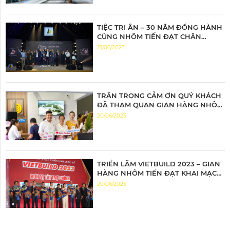
TIỆC TRI ÂN – 30 NĂM ĐỒNG HÀNH
CÙNG NHÔM TIẾN ĐẠT CHÂN
THÀNH TRI ÂN – ĐỒNG HÀNH BỨT
21/06/2023
PHÁ
TRÂN TRỌNG CẢM ƠN QUÝ KHÁCH
ĐÃ THAM QUAN GIAN HÀNG NHÔM
TIẾN ĐẠT
20/06/2023
TRIỂN LÃM VIETBUILD 2023 – GIAN
HÀNG NHÔM TIẾN ĐẠT KHAI MẠC
ĐẦY ẤN TƯỢNG
20/06/2023