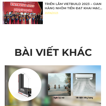
TRIỂN LÃM VIETBUILD 2023 – GIAN
HÀNG NHÔM TIẾN ĐẠT KHAI MẠC
ĐẦY ẤN TƯỢNG
20/06/2023
BÀI VIẾT KHÁC