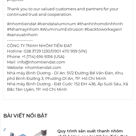
Thank you to our valued customers and partners for your
continued trust and cooperation.
#nhomtiendat #tiendataluminum #thanhnhomdinhhinh
#Nhamaynhom #AluminumExtrusion #backtoworkagain
#sanxuatnhom
-----------------
CÔNG TY TNHH NHÔM TIẾN ĐẠT
Hotline: 028 3729 1230/0901 470 959 (VN)
Phone: +1 (714) 616-9316 (USA)
Mail: info@nhomtiendat.com
Website: nhomtiendat.com
Nhà máy Bình Dương - Dĩ An: 51/2 Đường Bế Văn Đàn, Khu
phố Bình Đường 3, Phường Dĩ An, TP. Hồ Chí Minh
Nhà máy Bình Dương - Đất Cuốc: 152 ĐH 436, Ấp Suối Sâu, Xã
Bắc Tân Uyên, TP. Hồ Chí Minh
BÀI VIẾT NỔI BẬT
Quy trình sản xuất thanh nhôm