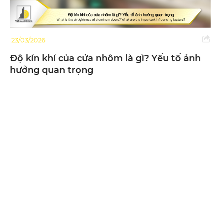
20/10/2025
CHÚC MỪNG NGÀY PHỤ NỮ VIỆT NAM
20/10 | NHÔM TIẾN ĐẠT