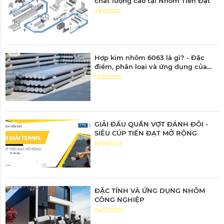
chất lượng cao tại Nhôm Tiến Đạt
29/12/2025
Hợp kim nhôm 6063 là gì? - Đặc
điểm, phân loại và ứng dụng của
nhôm 6063
13/02/2025
GIẢI ĐẤU QUẦN VỢT ĐÁNH ĐÔI -
SIÊU CÚP TIẾN ĐẠT MỞ RỘNG
19/09/2023
ĐẶC TÍNH VÀ ỨNG DỤNG NHÔM
CÔNG NGHIỆP
24/07/2023