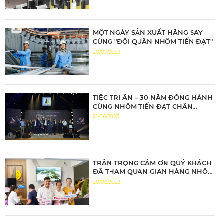
MỘT NGÀY SẢN XUẤT HĂNG SAY
CÙNG "ĐỘI QUÂN NHÔM TIẾN ĐẠT"
20/07/2023
TIỆC TRI ÂN – 30 NĂM ĐỒNG HÀNH
CÙNG NHÔM TIẾN ĐẠT CHÂN
THÀNH TRI ÂN – ĐỒNG HÀNH BỨT
21/06/2023
PHÁ
TRÂN TRỌNG CẢM ƠN QUÝ KHÁCH
ĐÃ THAM QUAN GIAN HÀNG NHÔM
TIẾN ĐẠT
20/06/2023