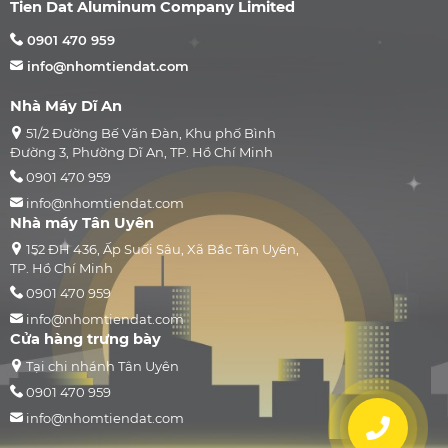
Tien Dat Aluminum Company Limited
0901 470 959
info@nhomtiendat.com
Nhà Máy Dĩ An
51/2 Đường Bế Văn Đàn, Khu phố Bình
Đường 3, Phường Dĩ An, TP. Hồ Chí Minh
0901 470 959
info@nhomtiendat.com
Nhà máy Tân Uyên
152 ĐH 436, Ấp Suối Sâu, Xã Bắc Tân Uyên,
TP. Hồ Chí Minh
0901 470 959
info@nhomtiendat.com
Cửa hàng trưng bày
Tại chi nhánh Tân Uyên
0901 470 959
info@nhomtiendat.com