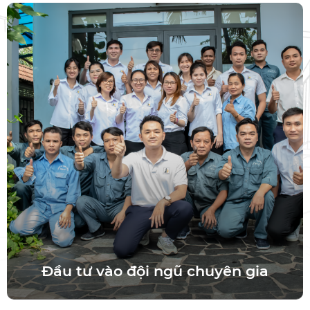
Nhôm Tiến Đạt cam kết đầu tư vào việc thu hút và phát
triển đội ngũ chuyên gia có kinh nghiệm và kiến thức
sâu rộng trong lĩnh vực sản xuất nhôm. Bằng việc sở hữu
một đội ngũ R&D chất lượng, công ty có thể nắm bắt
những xu hướng mới nhất và tiến hành các nghiên cứu
sáng tạo để cải tiến sản phẩm và quy trình sản xuất.
Đầu tư vào đội ngũ chuyên gia