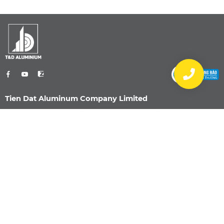
Tien Dat Aluminum Company Limited
0901 470 959
info@nhomtiendat.com
Nhà Máy Dĩ An
51/2 Đường Bế Văn Đàn, Khu phố Bình
Đường 3, Phường Dĩ An, TP. Hồ Chí Minh
0901 470 959
info@nhomtiendat.com
Nhà máy Tân Uyên
152 ĐH 436, Ấp Suối Sâu, Xã Bắc Tân Uyên,