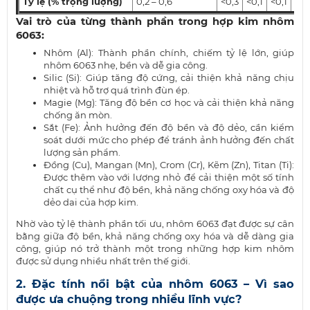
Tỷ lệ (% trọng lượng)
0,2 – 0,6
<0,3
<0,1
<0,1
0,4
Vai trò của từng thành phần trong hợp kim nhôm
6063:
Nhôm (Al): Thành phần chính, chiếm tỷ lệ lớn, giúp
nhôm 6063 nhẹ, bền và dễ gia công.
Silic (Si): Giúp tăng độ cứng, cải thiện khả năng chịu
nhiệt và hỗ trợ quá trình đùn ép.
Magie (Mg): Tăng độ bền cơ học và cải thiện khả năng
chống ăn mòn.
Sắt (Fe): Ảnh hưởng đến độ bền và độ dẻo, cần kiểm
soát dưới mức cho phép để tránh ảnh hưởng đến chất
lượng sản phẩm.
Đồng (Cu), Mangan (Mn), Crom (Cr), Kẽm (Zn), Titan (Ti):
Được thêm vào với lượng nhỏ để cải thiện một số tính
chất cụ thể như độ bền, khả năng chống oxy hóa và độ
dẻo dai của hợp kim.
Nhờ vào tỷ lệ thành phần tối ưu, nhôm 6063 đạt được sự cân
bằng giữa độ bền, khả năng chống oxy hóa và dễ dàng gia
công, giúp nó trở thành một trong những hợp kim nhôm
được sử dụng nhiều nhất trên thế giới.
2. Đặc tính nổi bật của nhôm 6063 – Vì sao
được ưa chuộng trong nhiều lĩnh vực?