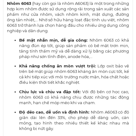
Nhôm 6063
(hay còn gọi là nhôm A6063) là một trong những
hợp kim nhôm được sử dụng rộng rãi trong sản xuất các sản
phẩm như cửa nhôm, vách nhôm kính, mặt dựng, đường
ống tản nhiệt,… Nhờ sở hữu hàng loạt đặc tính ưu việt, nhôm
6063 trở thành lựa chọn hàng đầu cho nhiều ứng dụng công
nghiệp và dân dụng.
Bề mặt nhẵn mịn, dễ gia công:
Nhôm 6063 có khả
năng đùn ép tốt, giúp sản phẩm có bề mặt trơn mịn,
tăng tính thẩm mỹ và dễ dàng xử lý bằng các phương
pháp như sơn tĩnh điện, anode hóa,…
Khả năng chống ăn mòn vượt trội:
Lớp oxit bảo vệ
trên bề mặt giúp nhôm 6063 kháng ăn mòn cực tốt, kể
cả khi tiếp xúc với môi trường nước mặn, hóa chất hoặc
điều kiện thời tiết khắc nghiệt.
Chịu lực và chịu va đập tốt:
Với độ bền cơ học cao,
nhôm 6063 có khả năng chịu được những tác động
mạnh, hạn chế móp méo khi va chạm.
Độ dẻo cao, dễ uốn và định hình:
Nhôm A6063 có độ
giãn dài lên đến 33%, cho phép dễ dàng uốn, cán
mỏng, tạo hình theo nhiều thiết kế khác nhau mà
không bị nứt gãy.