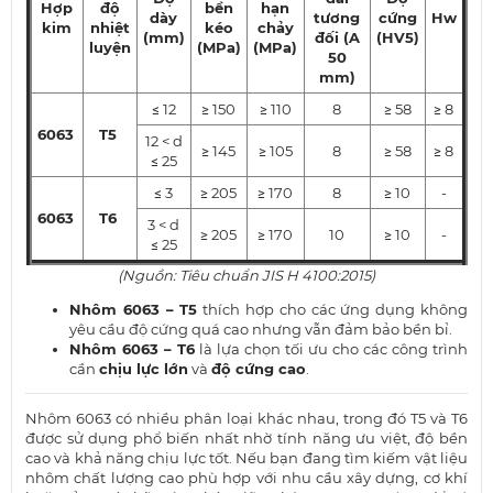
Hợp
độ
bền
hạn
dày
tương
cứng
Hw
kim
nhiệt
kéo
chảy
(mm)
đối
(A
(HV5)
luyện
(MPa)
(MPa)
50
mm)
≤ 12
≥ 150
≥ 110
8
≥ 58
≥ 8
6063
T5
12 < d
≥ 145
≥ 105
8
≥ 58
≥ 8
≤ 25
≤ 3
≥ 205
≥ 170
8
≥ 10
-
6063
T6
3 < d
≥ 205
≥ 170
10
≥ 10
-
≤ 25
(Nguồn: Tiêu chuẩn JIS H 4100:2015)
Nhôm 6063 – T5
thích hợp cho các ứng dụng không
yêu cầu độ cứng quá cao nhưng vẫn đảm bảo bền bỉ.
Nhôm 6063 – T6
là lựa chọn tối ưu cho các công trình
cần
chịu lực lớn
và
độ cứng cao
.
Nhôm 6063 có nhiều phân loại khác nhau, trong đó T5 và T6
được sử dụng phổ biến nhất nhờ tính năng ưu việt, độ bền
cao và khả năng chịu lực tốt. Nếu bạn đang tìm kiếm vật liệu
nhôm chất lượng cao phù hợp với nhu cầu xây dựng, cơ khí