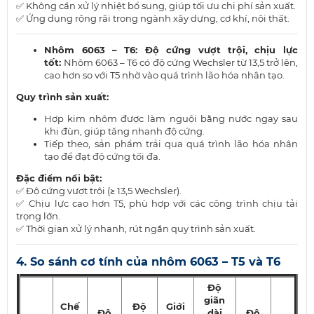
✅ Không cần xử lý nhiệt bổ sung, giúp tối ưu chi phí sản xuất.
✅ Ứng dụng rộng rãi trong ngành xây dựng, cơ khí, nội thất.
Nhôm 6063 – T6: Độ cứng vượt trội, chịu lực
tốt:
Nhôm 6063 – T6 có độ cứng Wechsler từ 13,5 trở lên,
cao hơn so với T5 nhờ vào quá trình lão hóa nhân tạo.
Quy trình sản xuất:
Hợp kim nhôm được làm nguội bằng nước ngay sau
khi đùn, giúp tăng nhanh độ cứng.
Tiếp theo, sản phẩm trải qua quá trình lão hóa nhân
tạo để đạt độ cứng tối đa.
Đặc điểm nổi bật:
✅ Độ cứng vượt trội (≥ 13,5 Wechsler).
✅ Chịu lực cao hơn T5, phù hợp với các công trình chịu tải
trọng lớn.
✅ Thời gian xử lý nhanh, rút ngắn quy trình sản xuất.
4. So sánh cơ tính của nhôm 6063 – T5 và T6
Độ
giãn
Chế
Độ
Giới
Độ
dài
Độ