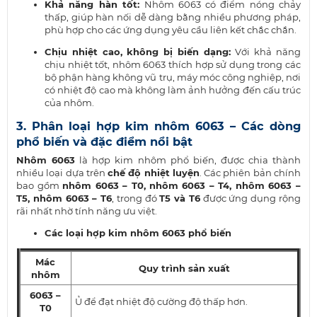
Khả năng hàn tốt:
Nhôm 6063 có điểm nóng chảy
thấp, giúp hàn nối dễ dàng bằng nhiều phương pháp,
phù hợp cho các ứng dụng yêu cầu liên kết chắc chắn.
Chịu nhiệt cao, không bị biến dạng:
Với khả năng
chịu nhiệt tốt, nhôm 6063 thích hợp sử dụng trong các
bộ phận hàng không vũ trụ, máy móc công nghiệp, nơi
có nhiệt độ cao mà không làm ảnh hưởng đến cấu trúc
của nhôm.
3. Phân loại hợp kim nhôm 6063 – Các dòng
phổ biến và đặc điểm nổi bật
Nhôm 6063
là hợp kim nhôm phổ biến, được chia thành
nhiều loại dựa trên
chế độ nhiệt luyện
. Các phiên bản chính
bao gồm
nhôm 6063 – T0, nhôm 6063 – T4, nhôm 6063 –
T5, nhôm 6063 – T6
, trong đó
T5 và T6
được ứng dụng rộng
rãi nhất nhờ tính năng ưu việt.
Các loại hợp kim nhôm 6063 phổ biến
Mác
Quy trình sản xuất
nhôm
6063 –
Ủ để đạt nhiệt độ cường độ thấp hơn.
T0