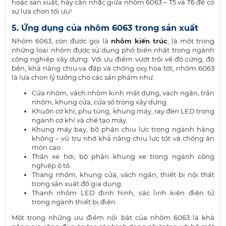
hoặc sản xuất, hãy cân nhắc giữa nhôm 6063 – T5 và T6 để có
sự lựa chọn tối ưu!
5. Ứng dụng của nhôm 6063 trong sản xuất
Nhôm 6063, còn được gọi là
nhôm kiến trúc
, là một trong
những loại nhôm được sử dụng phổ biến nhất trong ngành
công nghiệp xây dựng. Với ưu điểm vượt trội về độ cứng, độ
bền, khả năng chịu va đập và chống oxy hóa tốt, nhôm 6063
là lựa chọn lý tưởng cho các sản phẩm như:
Cửa nhôm, vách nhôm kính mặt dựng, vách ngăn, trần
nhôm, khung cửa, cửa sổ trong xây dựng.
Khuôn cơ khí, phụ tùng, khung máy, ray đèn LED trong
ngành cơ khí và chế tạo máy.
Khung máy bay, bộ phận chịu lực trong ngành hàng
không – vũ trụ nhờ khả năng chịu lực tốt và chống ăn
mòn cao.
Thân xe hơi, bộ phận khung xe trong ngành công
nghiệp ô tô.
Thang nhôm, khung cửa, vách ngăn, thiết bị nội thất
trong sản xuất đồ gia dụng.
Thanh nhôm LED định hình, các linh kiện điện tử
trong ngành thiết bị điện.
Một trong những ưu điểm nổi bật của nhôm 6063 là khả