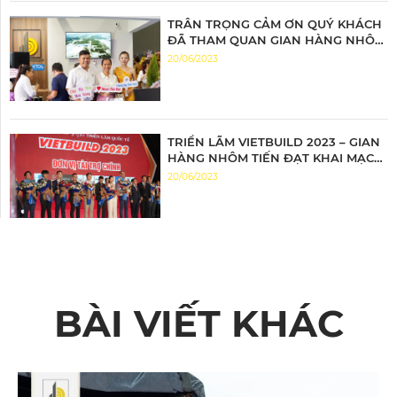
TRÂN TRỌNG CẢM ƠN QUÝ KHÁCH
ĐÃ THAM QUAN GIAN HÀNG NHÔM
TIẾN ĐẠT
20/06/2023
TRIỂN LÃM VIETBUILD 2023 – GIAN
HÀNG NHÔM TIẾN ĐẠT KHAI MẠC
ĐẦY ẤN TƯỢNG
20/06/2023
BÀI VIẾT KHÁC