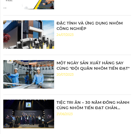
ĐẶC TÍNH VÀ ỨNG DỤNG NHÔM
CÔNG NGHIỆP
24/07/2023
MỘT NGÀY SẢN XUẤT HĂNG SAY
CÙNG "ĐỘI QUÂN NHÔM TIẾN ĐẠT"
20/07/2023
TIỆC TRI ÂN – 30 NĂM ĐỒNG HÀNH
CÙNG NHÔM TIẾN ĐẠT CHÂN
THÀNH TRI ÂN – ĐỒNG HÀNH BỨT
21/06/2023
PHÁ