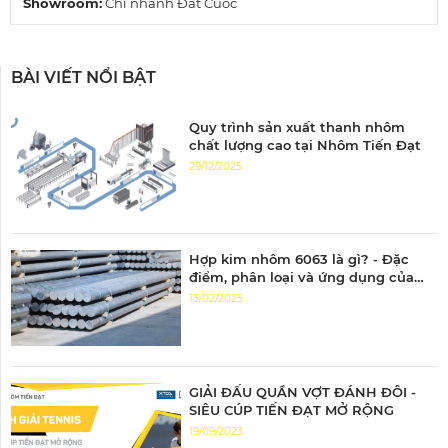
Showroom:
Chi nhánh Đất Cuốc
BÀI VIẾT NỔI BẬT
Quy trình sản xuất thanh nhôm
chất lượng cao tại Nhôm Tiến Đạt
29/12/2025
Hợp kim nhôm 6063 là gì? - Đặc
điểm, phân loại và ứng dụng của
nhôm 6063
13/02/2025
GIẢI ĐẤU QUẦN VỢT ĐÁNH ĐÔI -
SIÊU CÚP TIẾN ĐẠT MỞ RỘNG
19/09/2023