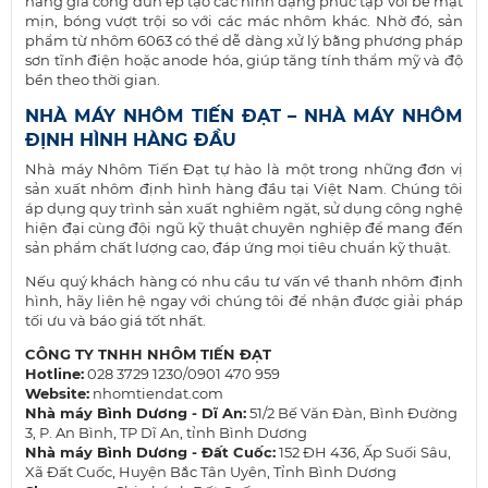
năng gia công đùn ép tạo các hình dạng phức tạp với bề mặt
mịn, bóng vượt trội so với các mác nhôm khác. Nhờ đó, sản
phẩm từ nhôm 6063 có thể dễ dàng xử lý bằng phương pháp
sơn tĩnh điện hoặc anode hóa, giúp tăng tính thẩm mỹ và độ
bền theo thời gian.
NHÀ MÁY NHÔM TIẾN ĐẠT – NHÀ MÁY NHÔM
ĐỊNH HÌNH HÀNG ĐẦU
Nhà máy Nhôm Tiến Đạt tự hào là một trong những đơn vị
sản xuất nhôm định hình hàng đầu tại Việt Nam. Chúng tôi
áp dụng quy trình sản xuất nghiêm ngặt, sử dụng công nghệ
hiện đại cùng đội ngũ kỹ thuật chuyên nghiệp để mang đến
sản phẩm chất lượng cao, đáp ứng mọi tiêu chuẩn kỹ thuật.
Nếu quý khách hàng có nhu cầu tư vấn về thanh nhôm định
hình, hãy liên hệ ngay với chúng tôi để nhận được giải pháp
tối ưu và báo giá tốt nhất.
CÔNG TY TNHH NHÔM TIẾN ĐẠT
Hotline:
028 3729 1230/0901 470 959
Website:
nhomtiendat.com
Nhà máy Bình Dương - Dĩ An:
51/2 Bế Văn Đàn, Bình Đường
3, P. An Bình, TP Dĩ An, tỉnh Bình Dương
Nhà máy Bình Dương - Đất Cuốc:
152 ĐH 436, Ấp Suối Sâu,
Xã Đất Cuốc, Huyện Bắc Tân Uyên, Tỉnh Bình Dương