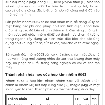
silic (Si), magie (Mg), đồng (Cu), kẽm (Zn) và titan (Ti). Nhờ vào
sự kết hợp này, nhôm 6063 sở hữu đặc tính cơ học tốt, độ bền
cao và dễ gia công, đặc biệt phù hợp với công nghệ đùn ép
nhôm định hình.
Sản phẩm nhôm 6063 có bề mặt nhẵn mịn, dễ dàng xử lý bề
mặt bằng các phương pháp như sơn tĩnh điện, anod hóa,
giúp nâng cao độ bền và tính thẩm mỹ. Khả năng chống ăn
mòn vượt trội giúp nhôm 6063 trở thành lựa chọn lý tưởng
trong ngành xây dựng và kiến trúc, đặc biệt cho các ứng
dụng như khung cửa sổ, cửa ra vào, mái che và thiết kế ngoại
thất.
Bên cạnh đó, nhôm 6063 còn có khả năng chịu nhiệt tốt, phù
hợp với những môi trường nhiệt độ cao như khung thân máy
bay, bộ phận chịu tải trong công nghiệp cơ khí và chế tạo
máy.
Thành phần hóa học của hợp kim nhôm 6063
Nhôm 6063 là hợp kim nhôm nhóm 6xxx với thành phần
chính là nhôm (Al) kết hợp cùng silic (Si), magie (Mg) và một
số nguyên tố khác. Thành phần cụ thể theo bảng dưới đây:
Thành phần
Si
Fe
Cu
Mn
Mg