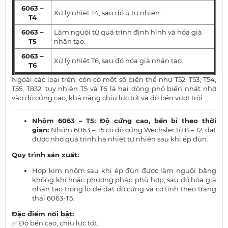
6063 –
Xử lý nhiệt T4, sau đó ủ tự nhiên.
T4
6063 –
Làm nguội từ quá trình định hình và hóa già
T5
nhân tạo.
6063 –
Xử lý nhiệt T6, sau đó hóa già nhân tạo.
T6
Ngoài các loại trên, còn có một số biến thể như T52, T53, T54,
T55, T832, tuy nhiên T5 và T6 là hai dòng phổ biến nhất nhờ
vào độ cứng cao, khả năng chịu lực tốt và độ bền vượt trội.
Nhôm 6063 – T5: Độ cứng cao, bền bỉ theo thời
gian:
Nhôm 6063 – T5 có độ cứng Wechsler từ 8 – 12, đạt
được nhờ quá trình hạ nhiệt tự nhiên sau khi ép đùn.
Quy trình sản xuất:
Hợp kim nhôm sau khi ép đùn được làm nguội bằng
không khí hoặc phương pháp phù hợp, sau đó hóa già
nhân tạo trong lò để đạt độ cứng và cơ tính theo trạng
thái 6063-T5.
Đặc điểm nổi bật:
✅ Độ bền cao, chịu lực tốt.