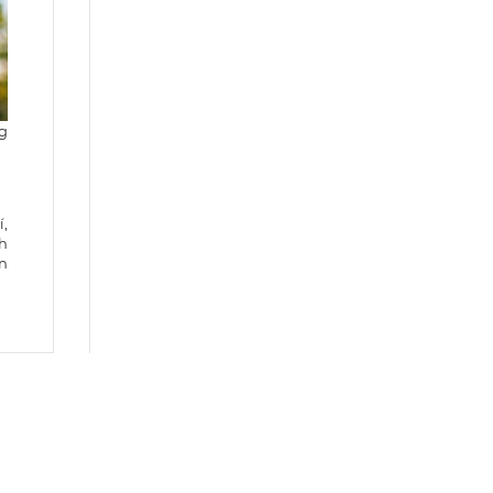
g
í,
h
ần