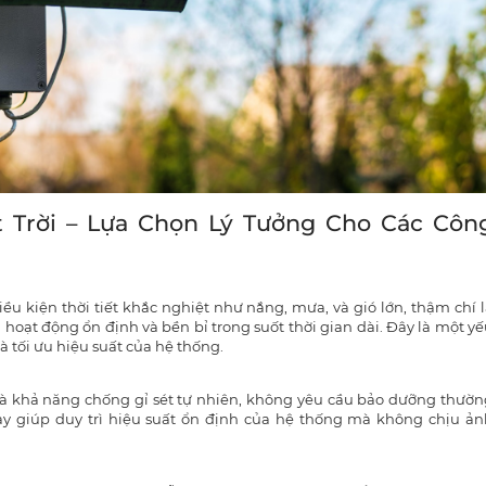
Trời – Lựa Chọn Lý Tưởng Cho Các Côn
 kiện thời tiết khắc nghiệt như nắng, mưa, và gió lớn, thậm chí l
hoạt động ổn định và bền bỉ trong suốt thời gian dài. Đây là một y
 tối ưu hiệu suất của hệ thống​​.
à khả năng chống gỉ sét tự nhiên, không yêu cầu bảo dưỡng thườn
này giúp duy trì hiệu suất ổn định của hệ thống mà không chịu ản