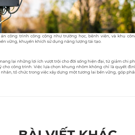
án công trình công cộng như trường học, bệnh viện, và khu côn
ền vững, khuyến khích sử dụng năng lượng tái tạo​.
g lại những lợi ích vượt trội cho đời sống hiện đại, từ giảm chi ph
 cho công trình. Việc lựa chọn khung nhôm không chỉ là quyết địn
 nhân, tổ chức trong việc xây dựng một tương lai bền vững, góp ph
BÀI VIẾT KHÁC