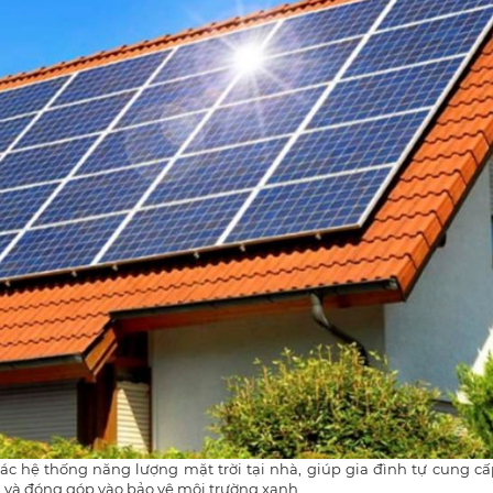
c hệ thống năng lượng mặt trời tại nhà, giúp gia đình tự cung cấ
 và đóng góp vào bảo vệ môi trường xanh​.