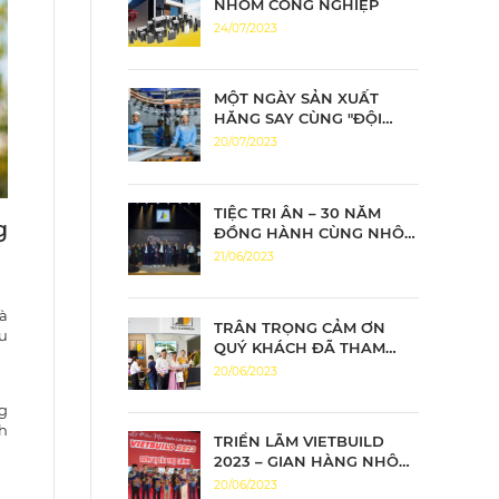
NHÔM CÔNG NGHIỆP
24/07/2023
MỘT NGÀY SẢN XUẤT
HĂNG SAY CÙNG "ĐỘI
QUÂN NHÔM TIẾN ĐẠT"
20/07/2023
TIỆC TRI ÂN – 30 NĂM
g
ĐỒNG HÀNH CÙNG NHÔM
TIẾN ĐẠT CHÂN THÀNH
21/06/2023
TRI ÂN – ĐỒNG HÀNH
BỨT PHÁ
à
TRÂN TRỌNG CẢM ƠN
ếu
QUÝ KHÁCH ĐÃ THAM
QUAN GIAN HÀNG NHÔM
20/06/2023
TIẾN ĐẠT
g
h
TRIỂN LÃM VIETBUILD
2023 – GIAN HÀNG NHÔM
TIẾN ĐẠT KHAI MẠC ĐẦY
20/06/2023