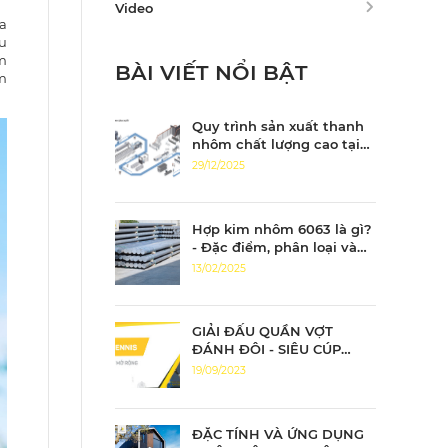
Video
a
ếu
m
BÀI VIẾT NỔI BẬT
m
Quy trình sản xuất thanh
nhôm chất lượng cao tại
Nhôm Tiến Đạt
29/12/2025
Hợp kim nhôm 6063 là gì?
- Đặc điểm, phân loại và
ứng dụng của nhôm 6063
13/02/2025
GIẢI ĐẤU QUẦN VỢT
ĐÁNH ĐÔI - SIÊU CÚP
TIẾN ĐẠT MỞ RỘNG
19/09/2023
ĐẶC TÍNH VÀ ỨNG DỤNG