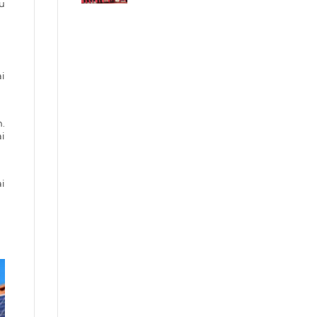
ẤN TƯỢNG
ều
ải
.
i
ài