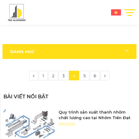
DANH MỤC
1
2
3
4
5
6
BÀI VIẾT NỔI BẬT
Quy trình sản xuất thanh nhôm
chất lượng cao tại Nhôm Tiến Đạt
29/12/2025