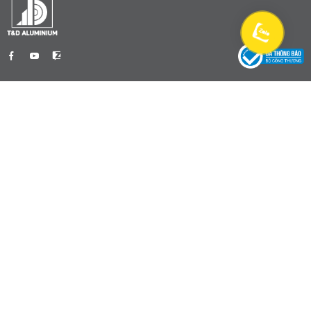
Tien Dat Aluminum Company Limited
0901 470 959
info@nhomtiendat.com
Nhà Máy Dĩ An
51/2 Đường Bế Văn Đàn, Khu phố Bình
Đường 3, Phường Dĩ An, TP. Hồ Chí Minh
0901 470 959
info@nhomtiendat.com
Nhà máy Tân Uyên
152 ĐH 436, Ấp Suối Sâu, Xã Bắc Tân Uyên,
TP. Hồ Chí Minh
0901 470 959
info@nhomtiendat.com