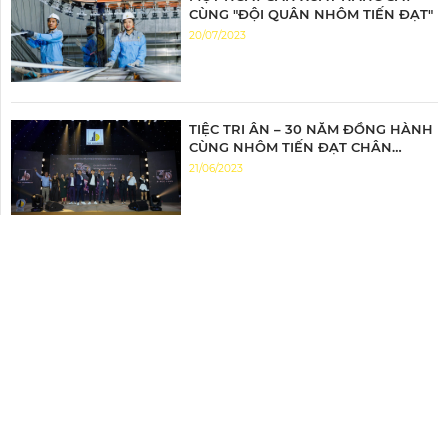
CÙNG "ĐỘI QUÂN NHÔM TIẾN ĐẠT"
20/07/2023
TIỆC TRI ÂN – 30 NĂM ĐỒNG HÀNH
CÙNG NHÔM TIẾN ĐẠT CHÂN
THÀNH TRI ÂN – ĐỒNG HÀNH BỨT
21/06/2023
PHÁ