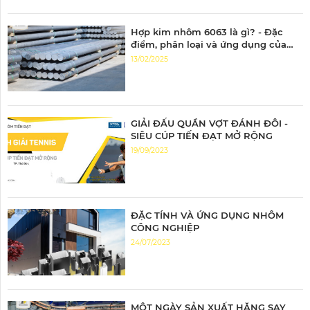
Hợp kim nhôm 6063 là gì? - Đặc
điểm, phân loại và ứng dụng của
nhôm 6063
13/02/2025
GIẢI ĐẤU QUẦN VỢT ĐÁNH ĐÔI -
SIÊU CÚP TIẾN ĐẠT MỞ RỘNG
19/09/2023
ĐẶC TÍNH VÀ ỨNG DỤNG NHÔM
CÔNG NGHIỆP
24/07/2023
MỘT NGÀY SẢN XUẤT HĂNG SAY