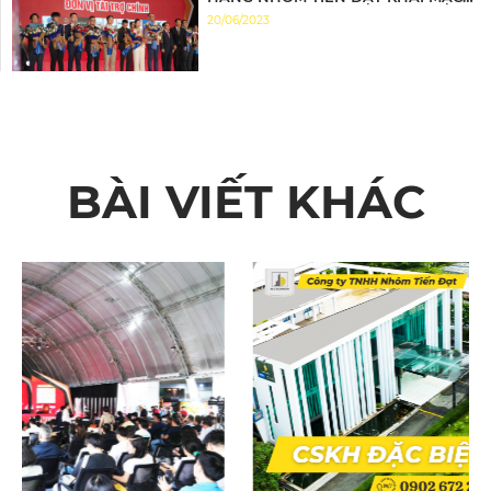
ĐẦY ẤN TƯỢNG
20/06/2023
BÀI VIẾT KHÁC