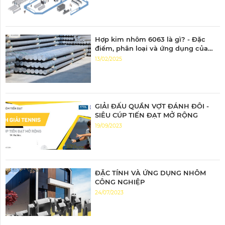
Hợp kim nhôm 6063 là gì? - Đặc
điểm, phân loại và ứng dụng của
nhôm 6063
13/02/2025
GIẢI ĐẤU QUẦN VỢT ĐÁNH ĐÔI -
SIÊU CÚP TIẾN ĐẠT MỞ RỘNG
19/09/2023
ĐẶC TÍNH VÀ ỨNG DỤNG NHÔM
CÔNG NGHIỆP
24/07/2023