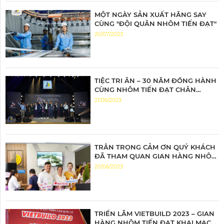
MỘT NGÀY SẢN XUẤT HĂNG SAY
CÙNG "ĐỘI QUÂN NHÔM TIẾN ĐẠT"
20/07/2023
TIỆC TRI ÂN – 30 NĂM ĐỒNG HÀNH
CÙNG NHÔM TIẾN ĐẠT CHÂN
THÀNH TRI ÂN – ĐỒNG HÀNH BỨT
21/06/2023
PHÁ
TRÂN TRỌNG CẢM ƠN QUÝ KHÁCH
ĐÃ THAM QUAN GIAN HÀNG NHÔM
TIẾN ĐẠT
20/06/2023
TRIỂN LÃM VIETBUILD 2023 – GIAN
HÀNG NHÔM TIẾN ĐẠT KHAI MẠC