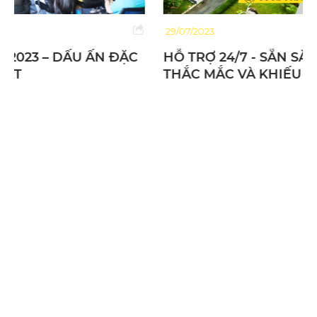
29/07/2023
HỖ TRỢ 24/7 - SẴN SÀNG GIẢI QUYẾT MỌI
THẮC MẮC VÀ KHIẾU NẠI CỦA BẠN