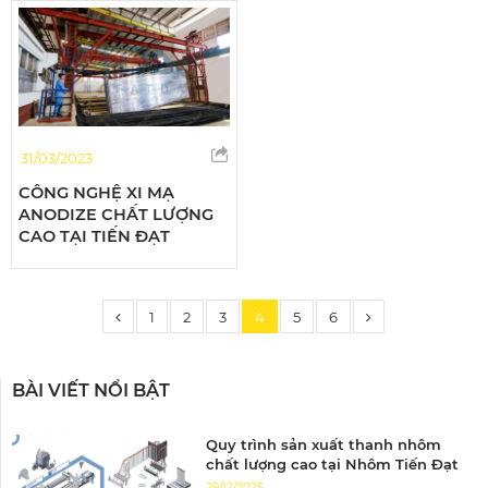
31/03/2023
CÔNG NGHỆ XI MẠ
ANODIZE CHẤT LƯỢNG
CAO TẠI TIẾN ĐẠT
1
2
3
4
5
6
BÀI VIẾT NỔI BẬT
Quy trình sản xuất thanh nhôm
chất lượng cao tại Nhôm Tiến Đạt
29/12/2025