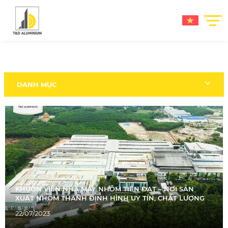
DANH MỤC
KHUÔN VIÊN NHÀ MÁY NHÔM TIẾN ĐẠT – NƠI SẢN
XUẤT NHÔM THANH ĐỊNH HÌNH UY TÍN, CHẤT LƯỢNG
22/07/2023