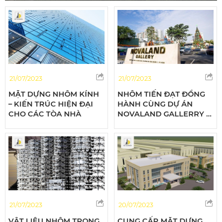
21/07/2023
21/07/2023
MẶT DỰNG NHÔM KÍNH
NHÔM TIẾN ĐẠT ĐỒNG
– KIẾN TRÚC HIỆN ĐẠI
HÀNH CÙNG DỰ ÁN
CHO CÁC TÒA NHÀ
NOVALAND GALLERRY -
BƯỚC PHÁT TRIỂN
NGOẠN MỤC
21/07/2023
20/07/2023
VẬT LIỆU NHÔM TRONG
CUNG CẤP MẶT DỰNG