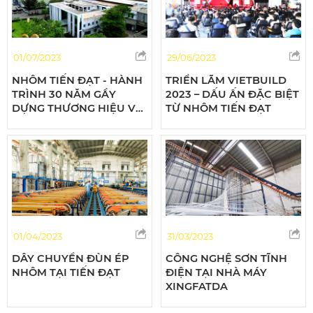
01/07/2023
29/06/2023
NHÔM TIẾN ĐẠT - HÀNH
TRIỂN LÃM VIETBUILD
TRÌNH 30 NĂM GẦY
2023 – DẤU ẤN ĐẶC BIỆT
DỰNG THƯƠNG HIỆU VÀ
TỪ NHÔM TIẾN ĐẠT
PHÁT TRIỂN BỀN VỮNG
01/04/2023
31/03/2023
DÂY CHUYỀN ĐÙN ÉP
CÔNG NGHỆ SƠN TĨNH
NHÔM TẠI TIẾN ĐẠT
ĐIỆN TẠI NHÀ MÁY
XINGFATDA