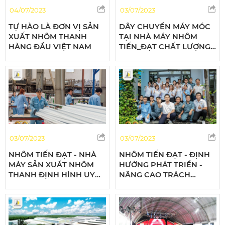
04/07/2023
03/07/2023
TỰ HÀO LÀ ĐƠN VỊ SẢN
DÂY CHUYỀN MÁY MÓC
XUẤT NHÔM THANH
TẠI NHÀ MÁY NHÔM
HÀNG ĐẦU VIỆT NAM
TIẾN_ĐẠT CHẤT LƯỢNG
DỰNG NIỀM TIN
03/07/2023
03/07/2023
NHÔM TIẾN ĐẠT - NHÀ
NHÔM TIẾN ĐẠT - ĐỊNH
MÁY SẢN XUẤT NHÔM
HƯỚNG PHÁT TRIỂN -
THANH ĐỊNH HÌNH UY
NÂNG CAO TRÁCH
TÍN HÀNG ĐẦU TẠI VIỆT
NHIỆM VỚI XÃ HỘI
NAM