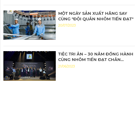
MỘT NGÀY SẢN XUẤT HĂNG SAY
CÙNG "ĐỘI QUÂN NHÔM TIẾN ĐẠT"
20/07/2023
TIỆC TRI ÂN – 30 NĂM ĐỒNG HÀNH
CÙNG NHÔM TIẾN ĐẠT CHÂN
THÀNH TRI ÂN – ĐỒNG HÀNH BỨT
21/06/2023
PHÁ