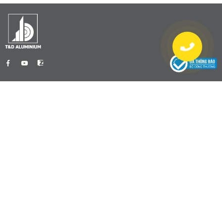
Tien Dat Aluminum Company Limited
0901 470 959
info@nhomtiendat.com
Nhà Máy Dĩ An
51/2 Đường Bế Văn Đàn, Khu phố Bình
Đường 3, Phường Dĩ An, TP. Hồ Chí Minh
0901 470 959
info@nhomtiendat.com
Nhà máy Tân Uyên
152 ĐH 436, Ấp Suối Sâu, Xã Bắc Tân Uyên,
TP. Hồ Chí Minh