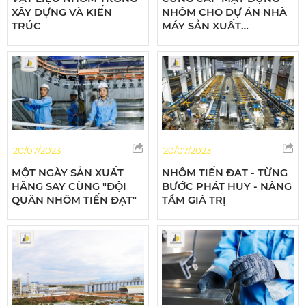
XÂY DỰNG VÀ KIẾN
NHÔM CHO DỰ ÁN NHÀ
TRÚC
MÁY SẢN XUẤT
CONTAINER HÒA PHÁT
20/07/2023
20/07/2023
MỘT NGÀY SẢN XUẤT
NHÔM TIẾN ĐẠT - TỪNG
HĂNG SAY CÙNG "ĐỘI
BƯỚC PHÁT HUY - NÂNG
QUÂN NHÔM TIẾN ĐẠT"
TẦM GIÁ TRỊ