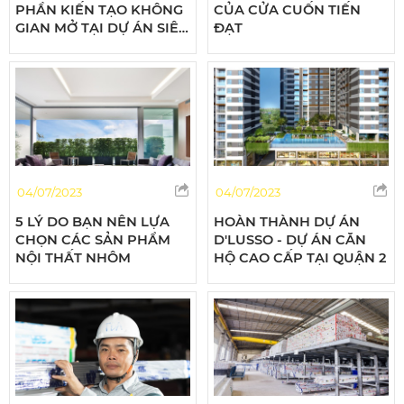
PHẦN KIẾN TẠO KHÔNG
CỦA CỬA CUỐN TIẾN
GIAN MỞ TẠI DỰ ÁN SIÊU
ĐẠT
KHỦNG - GREEN TOWN
BÌNH TÂN
04/07/2023
04/07/2023
5 LÝ DO BẠN NÊN LỰA
HOÀN THÀNH DỰ ÁN
CHỌN CÁC SẢN PHẨM
D'LUSSO - DỰ ÁN CĂN
NỘI THẤT NHÔM
HỘ CAO CẤP TẠI QUẬN 2