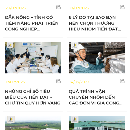
20/07/2023
19/07/2023
ĐẮK NÔNG – TỈNH CÓ
6 LÝ DO TẠI SAO BẠN
TIỀM NĂNG PHÁT TRIỂN
NÊN CHỌN THƯƠNG
CÔNG NGHIỆP
HIỆU NHÔM TIẾN ĐẠT
ALUMINIUM, LUYỆN
CHO CÔNG TRÌNH CỦA
NHÔM LỚN NHẤT CẢ
BẠN
NƯỚC
17/07/2023
14/07/2023
NHỮNG CHỈ SỐ TIÊU
QUÁ TRÌNH VẬN
BIỂU CỦA TIẾN ĐẠT -
CHUYỂN NHÔM ĐẾN
CHỮ TÍN QUÝ HƠN VÀNG
CÁC ĐƠN VỊ GIA CÔNG
VÀ NHÀ THẦU XÂY DỰNG
TẠI NHÔM TIẾN ĐẠT