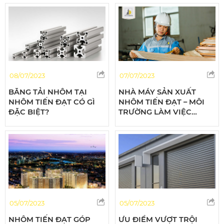
08/07/2023
07/07/2023
BĂNG TẢI NHÔM TẠI
NHÀ MÁY SẢN XUẤT
NHÔM TIẾN ĐẠT CÓ GÌ
NHÔM TIẾN ĐẠT – MÔI
ĐẶC BIỆT?
TRƯỜNG LÀM VIỆC
CHUYÊN NGHIỆP VÀ AN
TOÀN
05/07/2023
05/07/2023
NHÔM TIẾN ĐẠT GÓP
ƯU ĐIỂM VƯỢT TRỘI