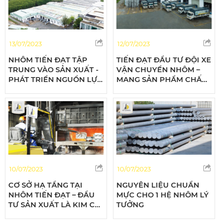
13/07/2023
12/07/2023
NHÔM TIẾN ĐẠT TẬP
TIẾN ĐẠT ĐẦU TƯ ĐỘI XE
TRUNG VÀO SẢN XUẤT -
VẬN CHUYỂN NHÔM –
PHÁT TRIỂN NGUỒN LỰC
MANG SẢN PHẨM CHẤT
CHO TƯƠNG LAI
LƯỢNG ĐẾN MỌI CÔNG
TRÌNH
10/07/2023
10/07/2023
CƠ SỞ HẠ TẦNG TẠI
NGUYÊN LIỆU CHUẨN
NHÔM TIẾN ĐẠT – ĐẦU
MỰC CHO 1 HỆ NHÔM LÝ
TƯ SẢN XUẤT LÀ KIM CHỈ
TƯỞNG
NAM