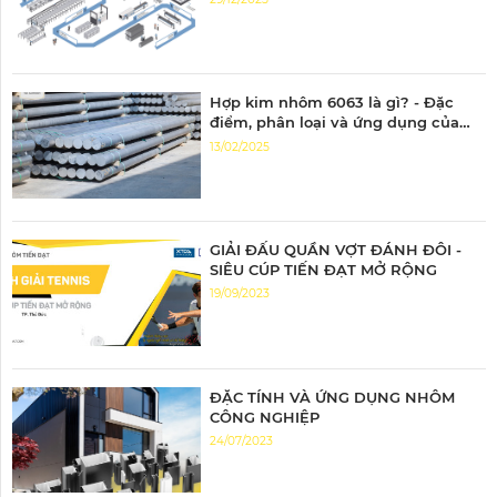
Hợp kim nhôm 6063 là gì? - Đặc
điểm, phân loại và ứng dụng của
nhôm 6063
13/02/2025
GIẢI ĐẤU QUẦN VỢT ĐÁNH ĐÔI -
SIÊU CÚP TIẾN ĐẠT MỞ RỘNG
19/09/2023
ĐẶC TÍNH VÀ ỨNG DỤNG NHÔM
CÔNG NGHIỆP
24/07/2023