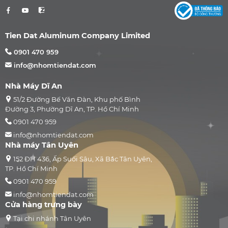
Tien Dat Aluminum Company Limited
0901 470 959
info@nhomtiendat.com
Nhà Máy Dĩ An
51/2 Đường Bế Văn Đàn, Khu phố Bình
Đường 3, Phường Dĩ An, TP. Hồ Chí Minh
0901 470 959
info@nhomtiendat.com
Nhà máy Tân Uyên
152 ĐH 436, Ấp Suối Sâu, Xã Bắc Tân Uyên,
TP. Hồ Chí Minh
0901 470 959
info@nhomtiendat.com
Cửa hàng trưng bày
Tại chi nhánh Tân Uyên