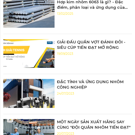
Hợp kim nhôm 6063 là gì? - Đặc
điểm, phân loại và ứng dụng của
nhôm 6063
13/02/2025
GIẢI ĐẤU QUẦN VỢT ĐÁNH ĐÔI -
SIÊU CÚP TIẾN ĐẠT MỞ RỘNG
19/09/2023
ĐẶC TÍNH VÀ ỨNG DỤNG NHÔM
CÔNG NGHIỆP
24/07/2023
MỘT NGÀY SẢN XUẤT HĂNG SAY
CÙNG "ĐỘI QUÂN NHÔM TIẾN ĐẠT"
20/07/2023