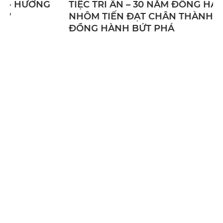
TIỆC TRI ÂN – 30 NĂM ĐỒNG HÀNH CÙNG
NHÔM TIẾN ĐẠT CHÂN THÀNH TRI ÂN –
ĐỒNG HÀNH BỨT PHÁ