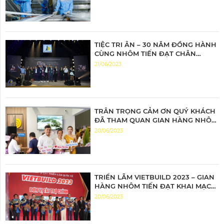
TIỆC TRI ÂN – 30 NĂM ĐỒNG HÀNH
CÙNG NHÔM TIẾN ĐẠT CHÂN
THÀNH TRI ÂN – ĐỒNG HÀNH BỨT
21/06/2023
PHÁ
TRÂN TRỌNG CẢM ƠN QUÝ KHÁCH
ĐÃ THAM QUAN GIAN HÀNG NHÔM
TIẾN ĐẠT
20/06/2023
TRIỂN LÃM VIETBUILD 2023 – GIAN
HÀNG NHÔM TIẾN ĐẠT KHAI MẠC
ĐẦY ẤN TƯỢNG
20/06/2023