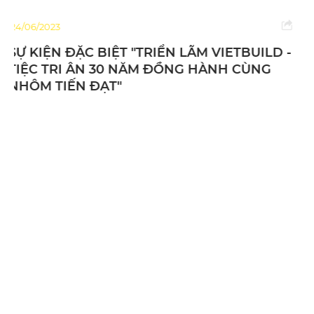
24/06/2023
LD -
YEAR END PARTY NHÔM TIẾN ĐẠT - KH
NG
LẠI MỘT NĂM KINH DOANH NỖ LỰC -
HOÀN THÀNH SỨ MỆNH 2022