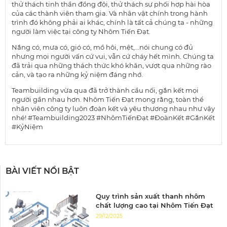
thử thách tinh thần đồng đội, thử thách sự phối hợp hài hòa
của các thành viên tham gia. Và nhân vật chính trong hành
trình đó không phải ai khác, chính là tất cả chúng ta - những
người làm việc tại công ty Nhôm Tiến Đạt.
Nắng có, mưa có, gió có, mồ hôi, mệt,...nói chung có đủ
nhưng mọi người vấn cứ vui, vẫn cứ cháy hết mình. Chúng ta
đã trải qua những thách thức khó khăn, vượt qua những rào
cản, và tạo ra những kỷ niệm đáng nhớ.
Teambuilding vừa qua đã trở thành cầu nối, gắn kết mọi
người gần nhau hơn.
Nhôm Tiến Đạt mong rằng, toàn thể
nhân viên công ty luôn đoàn kết và yêu thương nhau như vậy
nhé!
#Teambuilding2023
#NhômTiếnĐạt
#ĐoànKết
#GắnKết
#KỷNiệm
BÀI VIẾT NỔI BẬT
Quy trình sản xuất thanh nhôm
chất lượng cao tại Nhôm Tiến Đạt
29/12/2025