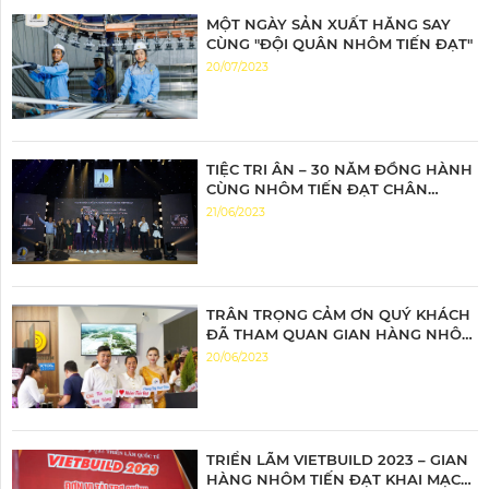
MỘT NGÀY SẢN XUẤT HĂNG SAY
CÙNG "ĐỘI QUÂN NHÔM TIẾN ĐẠT"
20/07/2023
TIỆC TRI ÂN – 30 NĂM ĐỒNG HÀNH
CÙNG NHÔM TIẾN ĐẠT CHÂN
THÀNH TRI ÂN – ĐỒNG HÀNH BỨT
21/06/2023
PHÁ
TRÂN TRỌNG CẢM ƠN QUÝ KHÁCH
ĐÃ THAM QUAN GIAN HÀNG NHÔM
TIẾN ĐẠT
20/06/2023
TRIỂN LÃM VIETBUILD 2023 – GIAN
HÀNG NHÔM TIẾN ĐẠT KHAI MẠC