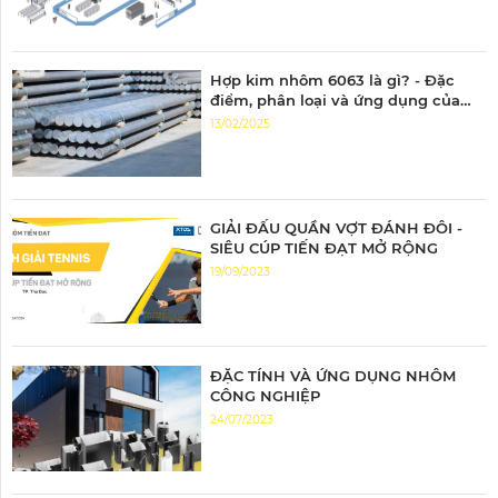
Hợp kim nhôm 6063 là gì? - Đặc
điểm, phân loại và ứng dụng của
nhôm 6063
13/02/2025
GIẢI ĐẤU QUẦN VỢT ĐÁNH ĐÔI -
SIÊU CÚP TIẾN ĐẠT MỞ RỘNG
19/09/2023
ĐẶC TÍNH VÀ ỨNG DỤNG NHÔM
CÔNG NGHIỆP
24/07/2023