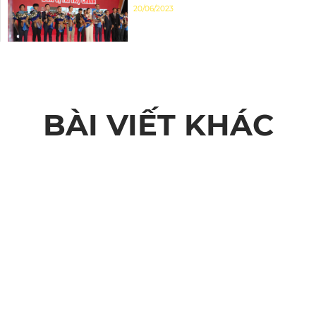
ĐẦY ẤN TƯỢNG
20/06/2023
BÀI VIẾT KHÁC